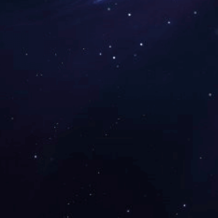
传 真：0513-83117726邮
箱：ntjr2010@126.com
网 址：www.bicycle-
discounts.com
XH
网站首页
关于我
手机访问本站
爱游戏买球
邮箱：ntjr2010@12