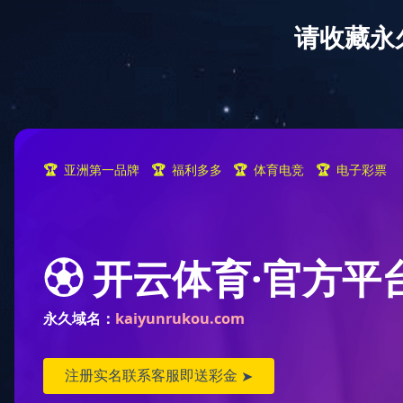
欢迎光临爱游戏买球官网！
网站首页
关于我们
新闻