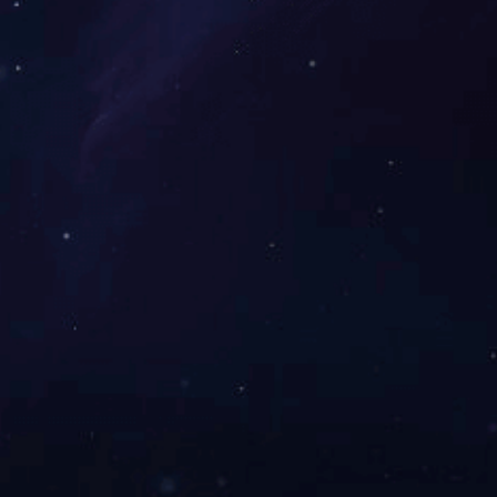
Z型稀油润滑装置
(0.5MPa)
总记录:4条
1/1页
首页
上一页
们
新闻中心
(中国)有限责任公司
荣誉资质
人才招聘
在线留
6.com 电话：0513-83117726