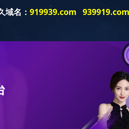
中心
(中国)有限责任公
荣誉资质
人才招
司