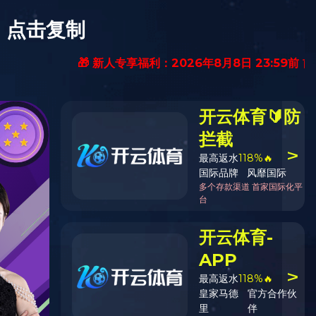
咨询热线：
133-0628-2819
聘
在线留言
(中国)有限责任公
司